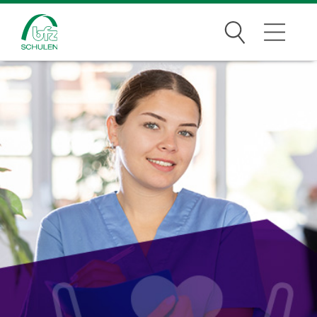
Suchen
Traumberufe
Wer wir sind
Infos
Jobs
Standorte
News Archiv