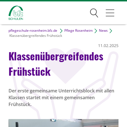
Suchen
pflegeschule-rosenheim.bfz.de
Pflege Rosenheim
News
Traumberufe
Klassenübergreifendes Frühstück
11.02.2025
Wer wir sind
Klassenübergreifendes
Infos
Frühstück
Jobs
Der erste gemeinsame Unterrichtsblock mit allen
Klassen startet mit einem gemeinsamen
Standorte
Frühstück.
News Archiv